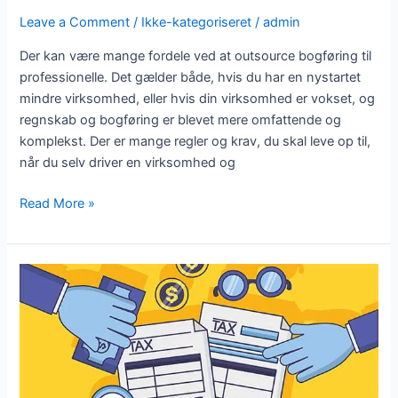
Leave a Comment
/
Ikke-kategoriseret
/
admin
Der kan være mange fordele ved at outsource bogføring til
professionelle. Det gælder både, hvis du har en nystartet
mindre virksomhed, eller hvis din virksomhed er vokset, og
regnskab og bogføring er blevet mere omfattende og
komplekst. Der er mange regler og krav, du skal leve op til,
når du selv driver en virksomhed og
Read More »
Forstå
forskellen
mellem
bogføring
og
regnskab