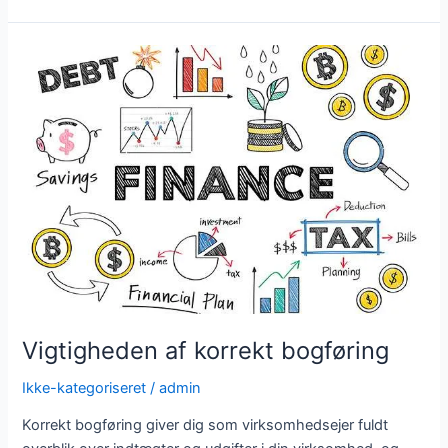
Vigtigheden
af
korrekt
bogføring
Vigtigheden af korrekt bogføring
Ikke-kategoriseret
/
admin
Korrekt bogføring giver dig som virksomhedsejer fuldt