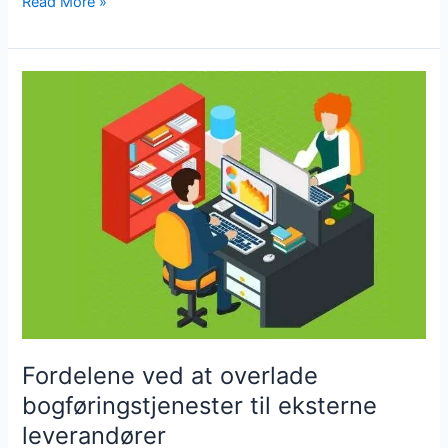
Read More »
Fordelene
ved
at
overlade
bogføringstjenester
til
eksterne
leverandører
Fordelene ved at overlade
bogføringstjenester til eksterne
leverandører