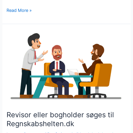
Read More »
Revisor
eller
bogholder
søges
til
Regnskabshelten.dk
Revisor eller bogholder søges til
Regnskabshelten.dk