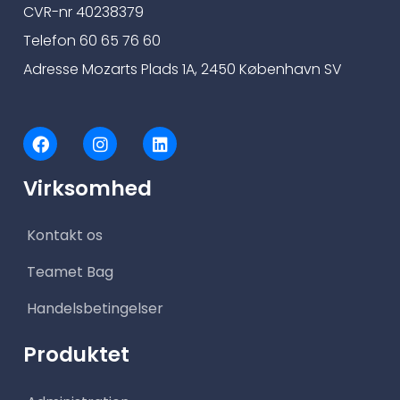
CVR-nr 40238379
Telefon 60 65 76 60
Adresse Mozarts Plads 1A, 2450 København SV
F
I
L
a
n
i
c
s
n
Virksomhed
e
t
k
b
a
e
o
g
d
Kontakt os
o
r
i
k
a
n
m
Teamet Bag
Handelsbetingelser
Produktet