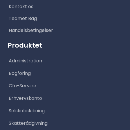
o
g
d
Kontakt os
o
r
i
k
a
n
m
Teamet Bag
Handelsbetingelser
Produktet
Administration
Bogforing
Cfo-Service
Erhvervskonto
Selskabslukning
Skatterådgivning