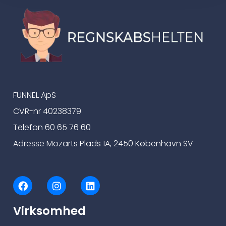
FUNNEL ApS
CVR-nr 40238379
Telefon 60 65 76 60
Adresse Mozarts Plads 1A, 2450 København SV
F
I
L
a
n
i
c
s
n
Virksomhed
e
t
k
b
a
e