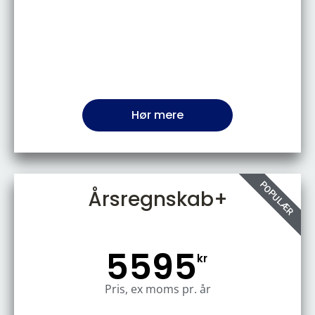
Hør mere
POPULÆR
Årsregnskab+
5595
kr
Pris, ex moms pr. år